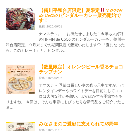
【鶴川平和台店限定】夏限定
TIFFIN
de CoCoのビンダルーカレー販売開始で
す！
投稿: 2026/06/01
ナマステ～。 お待たせしました！今年も大好評
のTIFFIN de CoCo のビンダルーカレーを、鶴川平
和台店限定、９月末までの期間限定で販売いたします♡ 「夏になった
ら、このカレー！」と、ビンダル…
【数量限定】オレンジピール香るチョコ
チップナン
投稿: 2026/02/05
ナマステ～ 季節は厳しい冬の真っ只中ですが、バ
レンタインデーやホワイトデーを目前にしてココ
ロは大切な誰かを想い、ぽかぽかする季節でもあ
りますね。 今回は、そんな季節にもぴったりな新商品をご紹介いたし
ま…
みなさまのご愛顧に支えられて15周年
投稿: 2025/11/06