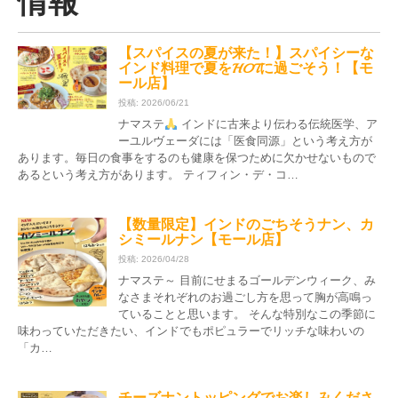
情報
【スパイスの夏が来た！】スパイシーな
インド料理で夏をHOTに過ごそう！【モ
ール店】
投稿: 2026/06/21
ナマステ
インドに古来より伝わる伝統医学、ア
ーユルヴェーダには「医食同源」という考え方が
あります。毎日の食事をするのも健康を保つために欠かせないもので
あるという考え方があります。 ティフィン・デ・コ…
【数量限定】インドのごちそうナン、カ
シミールナン【モール店】
投稿: 2026/04/28
ナマステ～ 目前にせまるゴールデンウィーク、み
なさまそれぞれのお過ごし方を思って胸が高鳴っ
ていることと思います。 そんな特別なこの季節に
味わっていただきたい、インドでもポピュラーでリッチな味わいの
「カ…