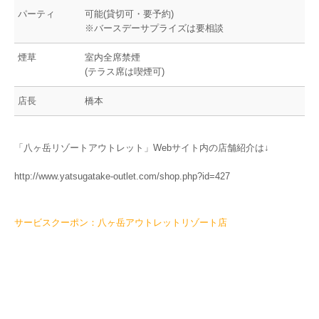
パーティ
可能(貸切可・要予約)
※バースデーサプライズは要相談
煙草
室内全席禁煙
(テラス席は喫煙可)
店長
橋本
「八ヶ岳リゾートアウトレット」Webサイト内の店舗紹介は↓
http://www.yatsugatake-outlet.com/shop.php?id=427
サービスクーポン：八ヶ岳アウトレットリゾート店