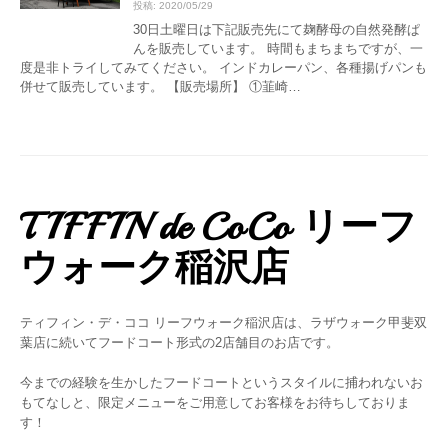
投稿: 2020/05/29
30日土曜日は下記販売先にて麹酵母の自然発酵ぱ
んを販売しています。 時間もまちまちですが、一
度是非トライしてみてください。 インドカレーパン、各種揚げパンも
併せて販売しています。 【販売場所】 ①韮崎…
TIFFIN de CoCo リーフ
ウォーク稲沢店
ティフィン・デ・ココ リーフウォーク稲沢店は、ラザウォーク甲斐双
葉店に続いてフードコート形式の2店舗目のお店です。
今までの経験を生かしたフードコートというスタイルに捕われないお
もてなしと、限定メニューをご用意してお客様をお待ちしておりま
す！