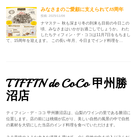
みなさまのご愛顧に支えられて15周年
投稿: 2025/11/06
ナマステ～ 秋も深まり冬の到来も目前の今日この
頃、みなさまはいかがお過ごしでしょうか。 わた
したちティフィン・デ・ココは11月7日をもちまし
て、15周年を迎えます。 この長い年月、今日までインド料理を…
TIFFIN de CoCo 甲州勝
沼店
ティフィン・デ・ココ 甲州勝沼店は、山梨のワインの里である勝沼に
位置します。店の前には桃畑が広がり、美しい自然の風景の中で自然
の素材を大切にした当店のインド料理を食べていただけます。