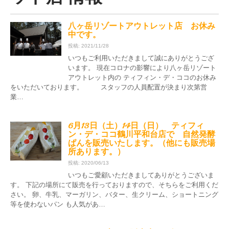
八ヶ岳リゾートアウトレット店 お休み
中です。
投稿: 2021/11/28
いつもご利用いただきまして誠にありがとうござ
います。 現在コロナの影響により八ヶ岳リゾート
アウトレット内の ティフィン・デ・ココのお休み
をいただいております。 スタッフの人員配置が決まり次第営
業…
6月13日（土）14日（日） ティフィ
ン・デ・ココ鶴川平和台店で 自然発酵
ぱんを販売いたします。（他にも販売場
所あります。）
投稿: 2020/06/13
いつもご愛顧いただきましてありがとうございま
す。 下記の場所にて販売を行っておりますので、そちらをご利用くだ
さい。 卵、牛乳、マーガリン、バター、生クリーム、ショートニング
等を使わないパン も人気があ…