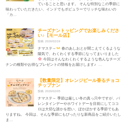
ていることと思います。 そんな特別なこの季節に
味わっていただきたい、インドでもポピュラーでリッチな味わいの
「カ…
チーズナントッピングでお楽しみくださ
い♪【モール店】
投稿: 2026/02/24
ナマステ～
春のあしおとが聞こえてくるような
陽気で、わくわくする季節になってまいりました
今回はそんなわくわくするような色んなチーズ
ナンの種類やお得なプレゼントの情報をお届けします♪ …
【数量限定】オレンジピール香るチョコ
チップナン
投稿: 2026/02/05
ナマステ～ 季節は厳しい冬の真っ只中ですが、バ
レンタインデーやホワイトデーを目前にしてココ
ロは大切な誰かを想い、ぽかぽかする季節でもあ
りますね。 今回は、そんな季節にもぴったりな新商品をご紹介いたし
ま…