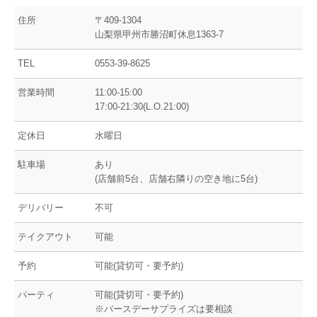
住所
〒409-1304
山梨県甲州市勝沼町休息1363-7
TEL
0553-39-8625
営業時間
11:00-15:00
17:00-21:30(L.O.21:00)
定休日
水曜日
駐車場
あり
(店舗前5台、店舗右隣りの空き地に5台)
デリバリー
不可
テイクアウト
可能
予約
可能(貸切可・要予約)
パーティ
可能(貸切可・要予約)
※バースデーサプライズは要相談