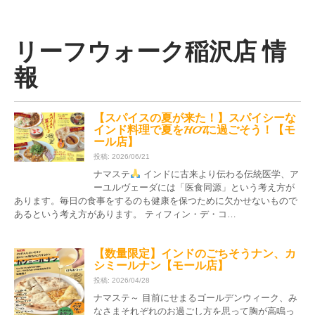
リーフウォーク稲沢店 情
報
【スパイスの夏が来た！】スパイシーな
インド料理で夏をHOTに過ごそう！【モ
ール店】
投稿: 2026/06/21
ナマステ
インドに古来より伝わる伝統医学、ア
ーユルヴェーダには「医食同源」という考え方が
あります。毎日の食事をするのも健康を保つために欠かせないもので
あるという考え方があります。 ティフィン・デ・コ…
【数量限定】インドのごちそうナン、カ
シミールナン【モール店】
投稿: 2026/04/28
ナマステ～ 目前にせまるゴールデンウィーク、み
なさまそれぞれのお過ごし方を思って胸が高鳴っ