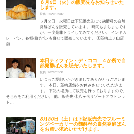
６月2日（火）の販売先をお知らせいた
します。
投稿: 2020/06/02
６月２日 火曜日は下記販売先にて麹酵母の自然
発酵ぱんを販売しています。 時間もまちまちです
が、一度是非トライしてみてください。 インドカ
レーパン、各種揚げパンも併せて販売しています。 ①韮崎上ノ山店
舗…
本日ティフィン・デ・ココ ４か所で自
然発酵ぱんを販売いたします。
投稿: 2020/05/31
いつもご愛顧いただきましてありがとうございま
す。 本日、韮崎店舗をお休みさせていただきま
す。 下記の場所にて販売を行っておりますので、
そちらをご利用ください。 他、販売先 ①八ヶ岳リゾートアウトレッ
ト…
5月30日（土）は下記販売先でブルーミ
ングベーカリーの麹酵母の自然発酵ぱん
をお買い求めいただけます。