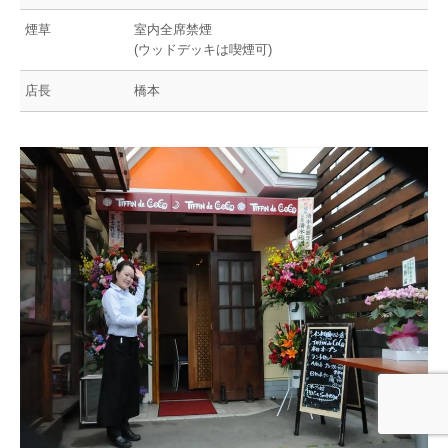
煙草
室内全席禁煙
(ウッドデッキは喫煙可)
店長
橋本