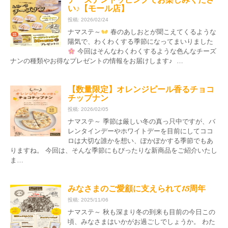
チーズナントッピングでお楽しみくださ
い♪【モール店】
投稿: 2026/02/24
ナマステ～
春のあしおとが聞こえてくるような
陽気で、わくわくする季節になってまいりました
今回はそんなわくわくするような色んなチーズ
ナンの種類やお得なプレゼントの情報をお届けします♪ …
【数量限定】オレンジピール香るチョコ
チップナン
投稿: 2026/02/05
ナマステ～ 季節は厳しい冬の真っ只中ですが、バ
レンタインデーやホワイトデーを目前にしてココ
ロは大切な誰かを想い、ぽかぽかする季節でもあ
りますね。 今回は、そんな季節にもぴったりな新商品をご紹介いたし
ま…
みなさまのご愛顧に支えられて15周年
投稿: 2025/11/06
ナマステ～ 秋も深まり冬の到来も目前の今日この
頃、みなさまはいかがお過ごしでしょうか。 わた