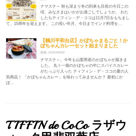
ナマステ～ 秋も深まり冬の到来も目前の今日この
頃、みなさまはいかがお過ごしでしょうか。 わた
したちティフィン・デ・ココは11月7日をもちまし
て、15周年を迎えます。 この長い年月、今日までインド料理を…
【鶴川平和台店】かぼちゃまるごと！か
ぼちゃんカレーセット始まりました
投稿: 2025/08/02
ナマステ～。今年も山梨県産のかぼちゃが届きま
した。 丸々一個のかぼちゃの中にスパイスカレー
がたっぷり入った ティフィン・デ・ココの夏の人
気商品！ 「かぼちゃんカレー」を味わってみませんか？ 最初にか
ぼ…
TIFFIN de CoCo ラザウ