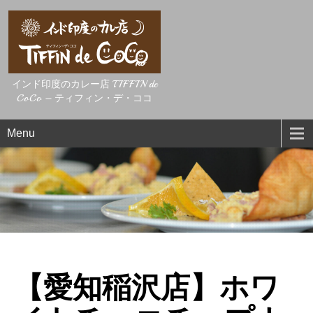
インド印度のカレー店 TIFFIN de
CoCo – ティフィン・デ・ココ
Menu
【愛知稲沢店】ホワ