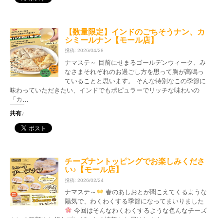
【数量限定】インドのごちそうナン、カ
シミールナン【モール店】
投稿: 2026/04/28
ナマステ～ 目前にせまるゴールデンウィーク、み
なさまそれぞれのお過ごし方を思って胸が高鳴っ
ていることと思います。 そんな特別なこの季節に
味わっていただきたい、インドでもポピュラーでリッチな味わいの
「カ…
共有:
チーズナントッピングでお楽しみくださ
い♪【モール店】
投稿: 2026/02/24
ナマステ～
春のあしおとが聞こえてくるような
陽気で、わくわくする季節になってまいりました
今回はそんなわくわくするような色んなチーズ