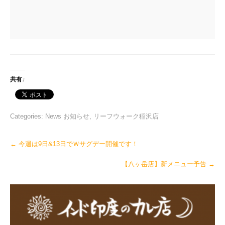
共有:
Categories:
News お知らせ
,
リーフウォーク稲沢店
Post
←
今週は9日&13日でＷサグデー開催です！
navigation
【八ヶ岳店】新メニュー予告
→