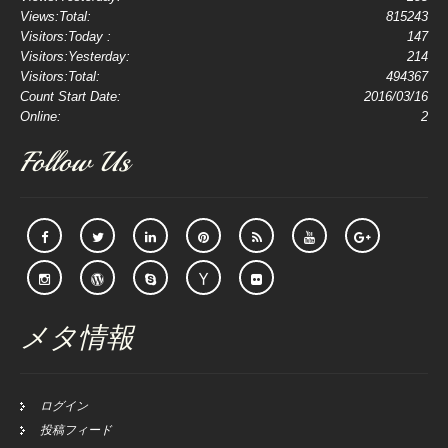
Views:Total:
815243
Visitors:Today :
147
Visitors:Yesterday:
214
Visitors:Total:
494367
Count Start Date:
2016/03/16
Online:
2
Follow Us
メタ情報
ログイン
投稿フィード