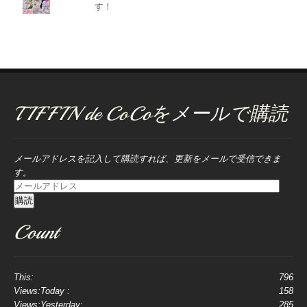
す！
TIFFIN de CoCoをメールで購読
メールアドレスを記入して購読すれば、更新をメールで受信できま
す。
メ
ー
購読
ル
Count
ア
ド
レ
ス
This:
796
Views:Today :
158
Views:Yesterday:
285