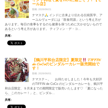
インド料理で夏をHOTに過ごそう！【モ
ール店】
投稿: 2026/06/21
ナマステ
インドに古来より伝わる伝統医学、ア
ーユルヴェーダには「医食同源」という考え方が
あります。毎日の食事をするのも健康を保つために欠かせないもので
あるという考え方があります。 ティフィン・デ・コ…
共有:
【鶴川平和台店限定】夏限定
TIFFIN
de CoCoのビンダルーカレー販売開始で
す！
投稿: 2026/06/01
ナマステ～。 お待たせしました！今年も大好評
のTIFFIN de CoCo のビンダルーカレーを、鶴川平
和台店限定、９月末までの期間限定で販売いたします♡ 「夏になった
ら、このカレー！」と、ビンダル…
共有: