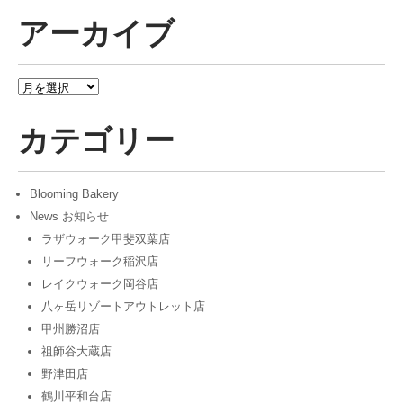
アーカイブ
ア
ー
カ
カテゴリー
イ
ブ
Blooming Bakery
News お知らせ
ラザウォーク甲斐双葉店
リーフウォーク稲沢店
レイクウォーク岡谷店
八ヶ岳リゾートアウトレット店
甲州勝沼店
祖師谷大蔵店
野津田店
鶴川平和台店