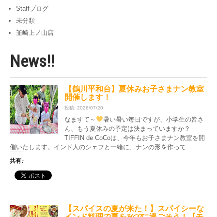
Staffブログ
未分類
韮崎上ノ山店
News!!
【鶴川平和台】夏休みお子さまナン教室
開催します！
投稿: 2026/07/20
なますて～
暑い暑い毎日ですが、小学生の皆さ
ん、もう夏休みの予定は決まっていますか？
TIFFIN de CoCoは、今年もお子さまナン教室を開
催いたします。インド人のシェフと一緒に、ナンの形を作って…
共有:
【スパイスの夏が来た！】スパイシーな