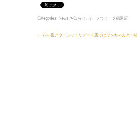
Categories:
News お知らせ
,
リーフウォーク稲沢店
Post
←
八ヶ岳アウトレットリゾート店ではワンちゃんと一
navigation