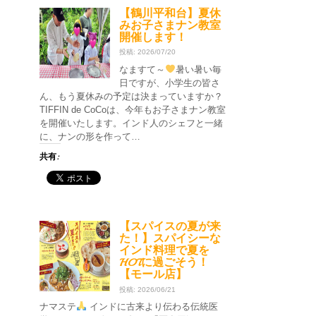
【鶴川平和台】夏休
みお子さまナン教室
開催します！
投稿: 2026/07/20
なますて～
暑い暑い毎
日ですが、小学生の皆さ
ん、もう夏休みの予定は決まっていますか？
TIFFIN de CoCoは、今年もお子さまナン教室
を開催いたします。インド人のシェフと一緒
に、ナンの形を作って…
共有:
【スパイスの夏が来
た！】スパイシーな
インド料理で夏を
HOTに過ごそう！
【モール店】
投稿: 2026/06/21
ナマステ
インドに古来より伝わる伝統医