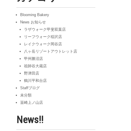
ブ
Blooming Bakery
News お知らせ
ラザウォーク甲斐双葉店
リーフウォーク稲沢店
レイクウォーク岡谷店
八ヶ岳リゾートアウトレット店
甲州勝沼店
祖師谷大蔵店
野津田店
鶴川平和台店
Staffブログ
未分類
韮崎上ノ山店
News!!