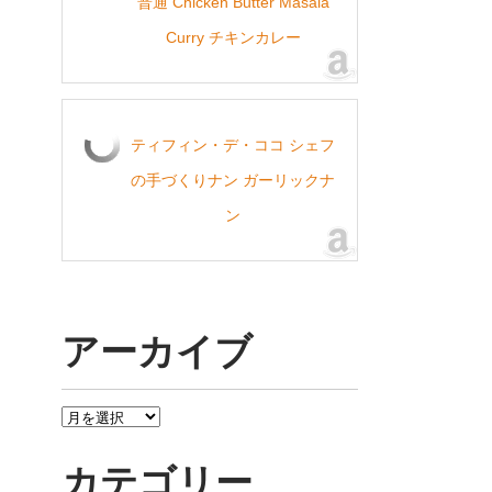
普通 Chicken Butter Masala
Curry チキンカレー
ティフィン・デ・ココ シェフ
の手づくりナン ガーリックナ
ン
アーカイブ
ア
ー
カ
カテゴリー
イ