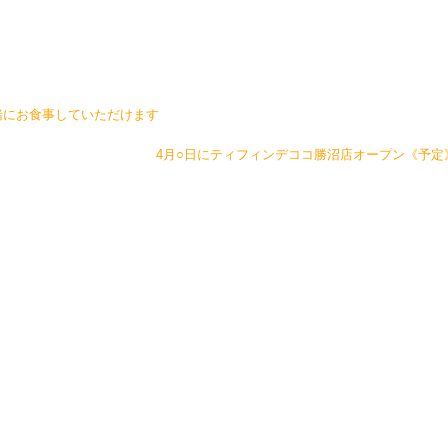
緒にお食事していただけます
4月○日にティフィンデココ勝沼店オープン《予