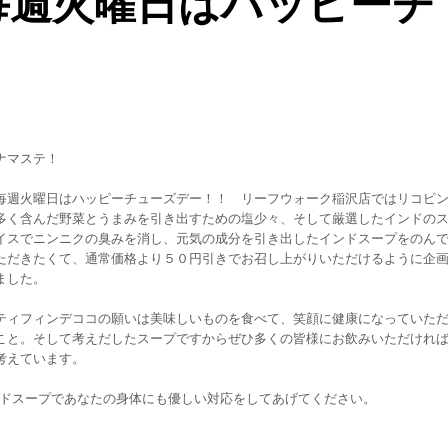
毎週火曜日はハッピーチ
ナマステ！
毎週火曜日はハッピーチューズデー！！ リーフウォーク稲沢店ではリコピ
多く含んだ野菜とうまみを引き出すための塩少々、そして厳選したインドの
イスでニンニクの臭みを消し、元気の成分を引き出したインドスープをのん
ただきたくて、通常価格より５０円引きでお召し上がりいただけるように企
ました。
ティフィンデココの願いは美味しいものを食べて、笑顔に健康になっていた
こと。そして考えだしたスープですからぜひ多くの皆様にお飲みいただけれ
考えています。
ドスープであなたの身体にも優しい対応をしてあげてください。