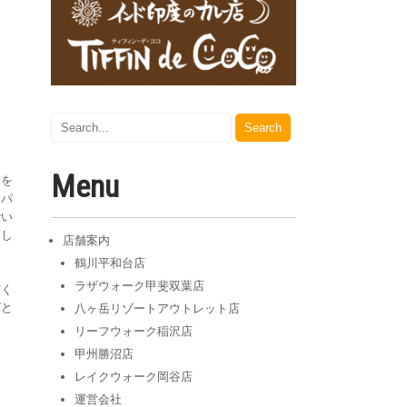
Menu
ンを
スパ
でい
画し
店舗案内
鶴川平和台店
ラザウォーク甲斐双葉店
だく
ばと
八ヶ岳リゾートアウトレット店
リーフウォーク稲沢店
甲州勝沼店
レイクウォーク岡谷店
運営会社