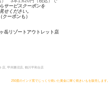
込） 3本1,620円（税込）で
らサービスクーポンを
見せください。
（クーポンも）
ヶ岳リゾートアウトレット店
ト店
,
甲州勝沼店
,
鶴川平和台店
250度のインド窯でじっくり焼いた黄金に輝く焼きいもを販売しま