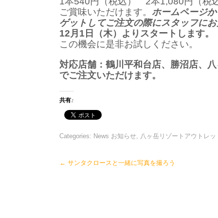
1本540円（税込） 2本1,080円（税
ご賞味いただけます。
ホームページか
ゲットしてご注文の際にスタッフにお
12月1日（木）よりスタートします。
この機会に是非お試しください。
対応店舗：鶴川平和台店、勝沼店、八
でご注文いただけます。
共有:
Categories:
News お知らせ
,
八ヶ岳リゾートアウトレッ
Post
←
サンタクロースと一緒に写真を撮ろう
navigation