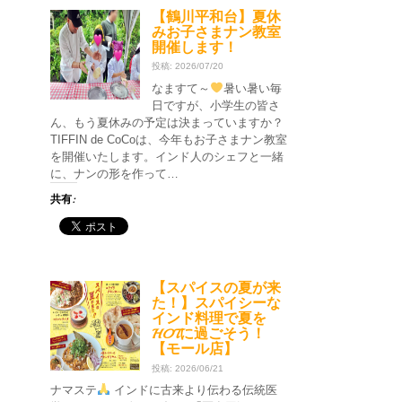
【鶴川平和台】夏休
みお子さまナン教室
開催します！
投稿: 2026/07/20
なますて～
暑い暑い毎
日ですが、小学生の皆さ
ん、もう夏休みの予定は決まっていますか？
TIFFIN de CoCoは、今年もお子さまナン教室
を開催いたします。インド人のシェフと一緒
に、ナンの形を作って…
共有:
【スパイスの夏が来
た！】スパイシーな
インド料理で夏を
HOTに過ごそう！
【モール店】
投稿: 2026/06/21
ナマステ
インドに古来より伝わる伝統医