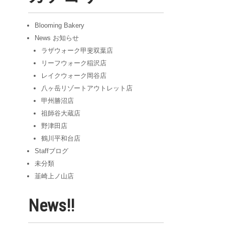
ブ
Blooming Bakery
News お知らせ
ラザウォーク甲斐双葉店
リーフウォーク稲沢店
レイクウォーク岡谷店
八ヶ岳リゾートアウトレット店
甲州勝沼店
祖師谷大蔵店
野津田店
鶴川平和台店
Staffブログ
未分類
韮崎上ノ山店
News!!