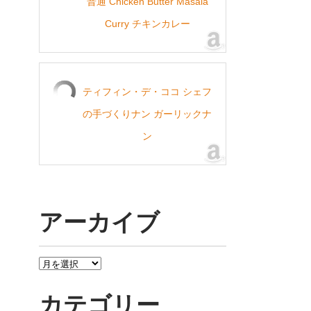
普通 Chicken Butter Masala
Curry チキンカレー
ティフィン・デ・ココ シェフ
の手づくりナン ガーリックナ
ン
アーカイブ
ア
ー
カ
カテゴリー
イ