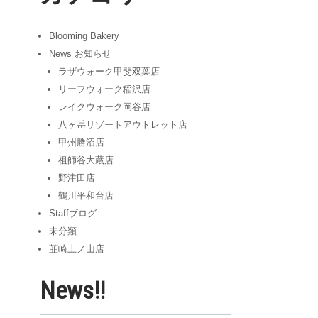
ブ
Blooming Bakery
News お知らせ
ラザウォーク甲斐双葉店
リーフウォーク稲沢店
レイクウォーク岡谷店
八ヶ岳リゾートアウトレット店
甲州勝沼店
祖師谷大蔵店
野津田店
鶴川平和台店
Staffブログ
未分類
韮崎上ノ山店
News!!