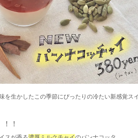
味を生かしたこの季節にぴったりの冷たい新感覚ス
！！！
イスが香る
濃厚ミルクチャイ
のパンナコッタ。