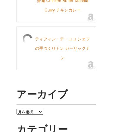
普通 Chicken Butter Masala
Curry チキンカレー
ティフィン・デ・ココ シェフ
の手づくりナン ガーリックナ
ン
アーカイブ
ア
ー
カ
カテゴリー
イ