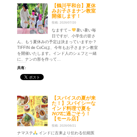
【鶴川平和台】夏休
みお子さまナン教室
開催します！
投稿: 2026/07/20
なますて～
暑い暑い毎
日ですが、小学生の皆さ
ん、もう夏休みの予定は決まっていますか？
TIFFIN de CoCoは、今年もお子さまナン教室
を開催いたします。インド人のシェフと一緒
に、ナンの形を作って…
共有:
【スパイスの夏が来
た！】スパイシーな
インド料理で夏を
HOTに過ごそう！
【モール店】
投稿: 2026/06/21
ナマステ
インドに古来より伝わる伝統医