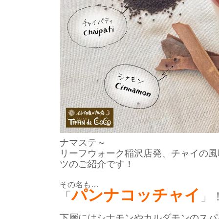
ナマステ～
リーフウォーク稲沢店発、チャイの風
ツのご紹介です！
その名も…
パンナコッチャイ
「
」
下層には
シナモンやカルダモンのスパ