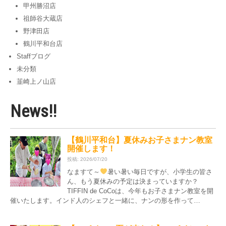
甲州勝沼店
祖師谷大蔵店
野津田店
鶴川平和台店
Staffブログ
未分類
韮崎上ノ山店
News!!
【鶴川平和台】夏休みお子さまナン教室
開催します！
投稿: 2026/07/20
なますて～
暑い暑い毎日ですが、小学生の皆さ
ん、もう夏休みの予定は決まっていますか？
TIFFIN de CoCoは、今年もお子さまナン教室を開
催いたします。インド人のシェフと一緒に、ナンの形を作って…