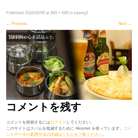
Published
2016/02/09
at
900 × 500
in
topimg3
←
Previous
Next
→
コメントを残す
コメントを投稿するには
ログイン
してください。
このサイトはスパムを低減するために Akismet を使っています。
コメ
ントデータの処理方法の詳細はこちらをご覧ください
。