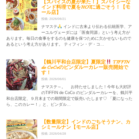
【スパイスの夏が来た！】スパイシーな
インド料理で夏をHOTに過ごそう！【モ
ール店】
投稿: 2026/06/21
ナマステ
インドに古来より伝わる伝統医学、ア
ーユルヴェーダには「医食同源」という考え方が
あります。毎日の食事をするのも健康を保つために欠かせないもので
あるという考え方があります。 ティフィン・デ・コ…
【鶴川平和台店限定】夏限定
TIFFIN
de CoCoのビンダルーカレー販売開始で
す！
投稿: 2026/06/01
ナマステ～。 お待たせしました！今年も大好評
のTIFFIN de CoCo のビンダルーカレーを、鶴川平
和台店限定、９月末までの期間限定で販売いたします♡ 「夏になった
ら、このカレー！」と、ビンダル…
【数量限定】インドのごちそうナン、カ
シミールナン【モール店】
投稿: 2026/04/28