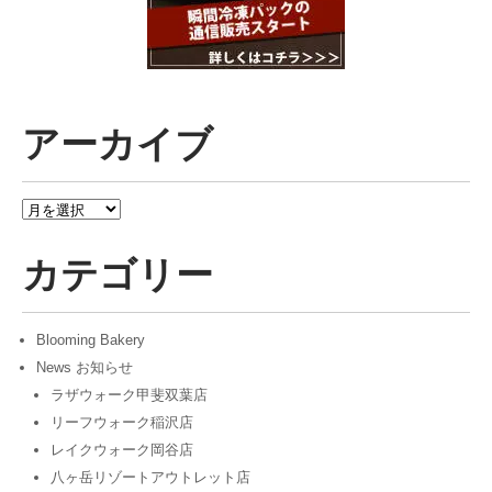
アーカイブ
ア
ー
カ
カテゴリー
イ
ブ
Blooming Bakery
News お知らせ
ラザウォーク甲斐双葉店
リーフウォーク稲沢店
レイクウォーク岡谷店
八ヶ岳リゾートアウトレット店