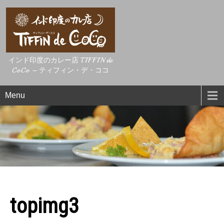
インド印度のカレー店 TIFFIN de
CoCo – ティフィン・デ・ココ
Menu
topimg3