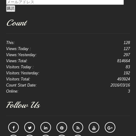
メ
ー
購読
ル
Count
ア
ド
レ
ス
This:
128
Views:Today :
127
Views:Yesterday:
297
Views:Total:
814664
Visitors:Today :
83
Visitors:Yesterday:
192
Visitors:Total:
493924
Count Start Date:
2016/03/16
Online:
3
Follow Us