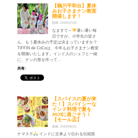
【鶴川平和台】夏休
みお子さまナン教室
開催します！
投稿: 2026/07/20
なますて～
暑い暑い毎
日ですが、小学生の皆さ
ん、もう夏休みの予定は決まっていますか？
TIFFIN de CoCoは、今年もお子さまナン教室
を開催いたします。インド人のシェフと一緒
に、ナンの形を作って…
共有:
【スパイスの夏が来
た！】スパイシーな
インド料理で夏を
HOTに過ごそう！
【モール店】
投稿: 2026/06/21
ナマステ
インドに古来より伝わる伝統医