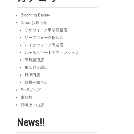
ブ
Blooming Bakery
News お知らせ
ラザウォーク甲斐双葉店
リーフウォーク稲沢店
レイクウォーク岡谷店
八ヶ岳リゾートアウトレット店
甲州勝沼店
祖師谷大蔵店
野津田店
鶴川平和台店
Staffブログ
未分類
韮崎上ノ山店
News!!