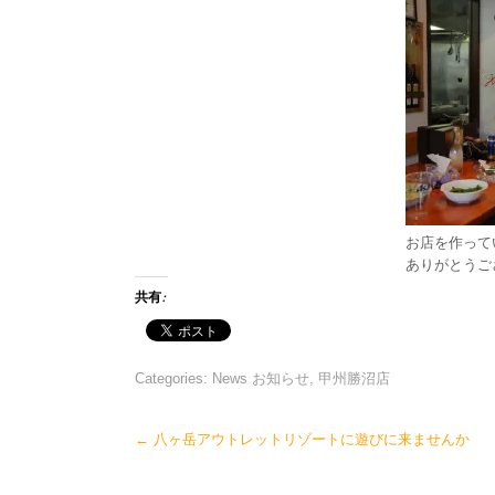
お店を作って
ありがとうご
共有:
Categories:
News お知らせ
,
甲州勝沼店
Post
←
八ヶ岳アウトレットリゾートに遊びに来ませんか
navigation