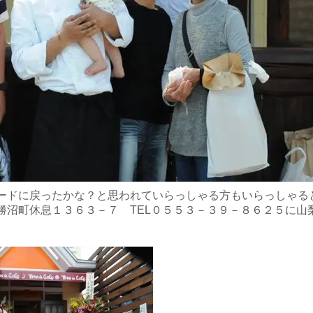
ードに戻ったかな？と思われていらっしゃる方もいらっしゃる
勝沼町休息１３６３－７ TEL０５５３－３９－８６２５に山
。