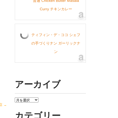
普通 Chicken Butter Masala
Curry チキンカレー
ティフィン・デ・ココ シェフ
の手づくりナン ガーリックナ
ン
アーカイブ
ア
店
→
ー
カ
カテゴリー
イ